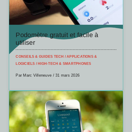
Podomètre gratuit et facile à
utiliser
CONSEILS & GUIDES TECH
/
APPLICATIONS &
LOGICIELS
/
HIGH-TECH & SMARTPHONES
Par Marc Villeneuve / 31 mars 2026